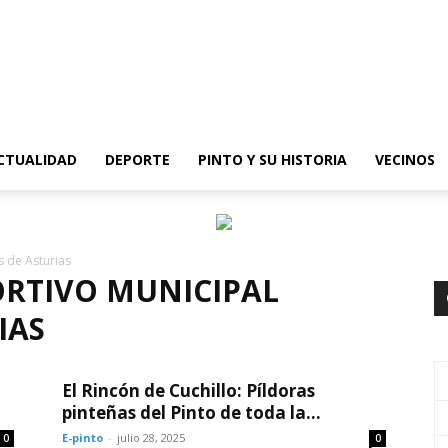
epinto
CTUALIDAD
DEPORTE
PINTO Y SU HISTORIA
VECINOS
s de Asturias
ORTIVO MUNICIPAL
IAS
El Rincón de Cuchillo: Píldoras
pinteñas del Pinto de toda la...
E-pinto
-
julio 28, 2025
0
0