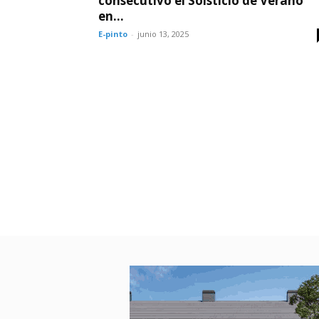
consecutivo el Solsticio de Verano
en...
E-pinto
-
junio 13, 2025