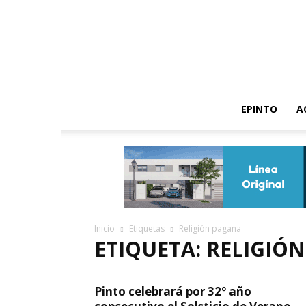
EPINTO
A
Inicio
Etiquetas
Religión pagana
ETIQUETA: RELIGIÓ
Pinto celebrará por 32º año