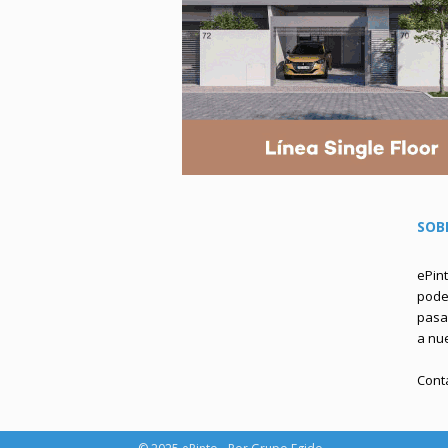
SOB
ePin
podem
pasa 
a nu
Cont