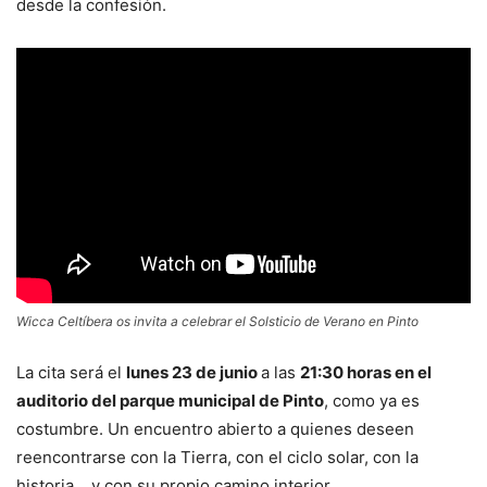
desde la confesión.
Wicca Celtíbera os invita a celebrar el Solsticio de Verano en Pinto
La cita será el
lunes 23 de junio
a las
21:30 horas en el
auditorio del parque municipal de Pinto
, como ya es
costumbre. Un encuentro abierto a quienes deseen
reencontrarse con la Tierra, con el ciclo solar, con la
historia… y con su propio camino interior.