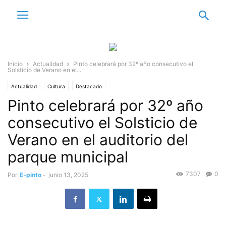
Inicio
Actualidad
Pinto celebrará por 32º año consecutivo el
Solsticio de Verano en el...
Actualidad
Cultura
Destacado
Pinto celebrará por 32º año
consecutivo el Solsticio de
Verano en el auditorio del
parque municipal
7307
0
Por
E-pinto
-
junio 13, 2025