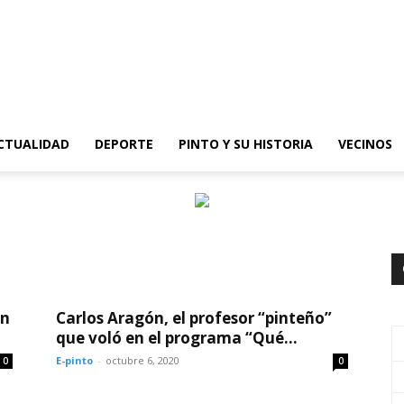
epinto
CTUALIDAD
DEPORTE
PINTO Y SU HISTORIA
VECINOS
un
Carlos Aragón, el profesor “pinteño”
que voló en el programa “Qué...
E-pinto
-
octubre 6, 2020
0
0