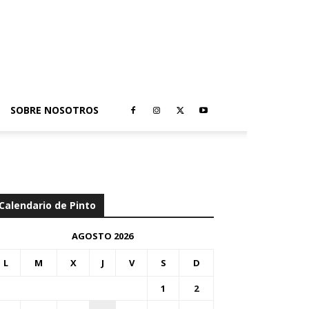
SOBRE NOSOTROS
Calendario de Pinto
AGOSTO 2026
L
M
X
J
V
S
D
1
2