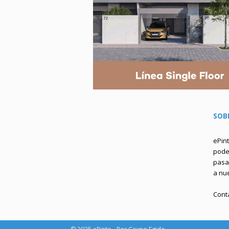
SOB
ePin
podem
pasa 
a nu
Cont