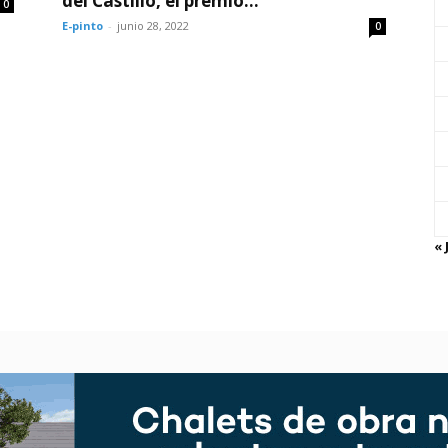
del Castillo, el premio...
0
E-pinto
-
junio 28, 2022
0
« 