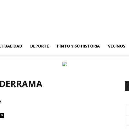
epinto
CTUALIDAD
DEPORTE
PINTO Y SU HISTORIA
VECINOS
ALDERRAMA
e
0