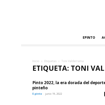
EPINTO
A
Inicio
Etiquetas
Toni Valderrama
ETIQUETA: TONI V
Pinto 2022, la era dorada del deport
pinteño
E-pinto
-
junio 19, 2022