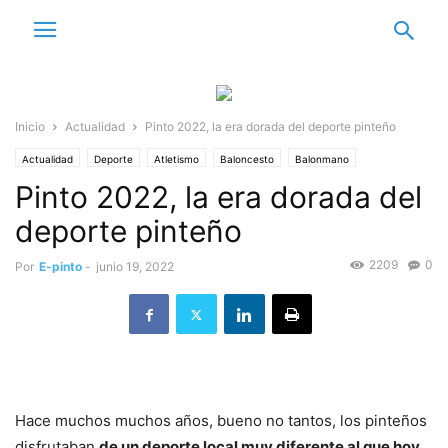
Inicio
Actualidad
Pinto 2022, la era dorada del deporte pinteño
Actualidad
Deporte
Atletismo
Baloncesto
Balonmano
Pinto 2022, la era dorada del
Danzas Urbanas
Destacado
Fútbol
Fútbol sala
Judo
Kárate
Voleibol
deporte pinteño
2209
0
Por
E-pinto
-
junio 19, 2022
Hace muchos muchos años, bueno no tantos, los pinteños
disfrutaban
de un deporte local muy diferente al que hoy