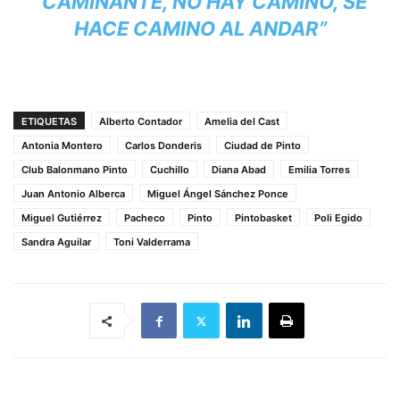
“CAMINANTE, NO HAY CAMINO, SE
HACE CAMINO AL ANDAR”
ETIQUETAS
Alberto Contador
Amelia del Cast
Antonia Montero
Carlos Donderis
Ciudad de Pinto
Club Balonmano Pinto
Cuchillo
Diana Abad
Emilia Torres
Juan Antonio Alberca
Miguel Ángel Sánchez Ponce
Miguel Gutiérrez
Pacheco
Pinto
Pintobasket
Poli Egido
Sandra Aguilar
Toni Valderrama