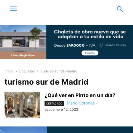
Inicio
Etiquetas
Turismo sur de Madrid
turismo sur de Madrid
¿Qué ver en Pinto en un día?
Mario Coronas
-
DESTACADO
septiembre 12, 2023