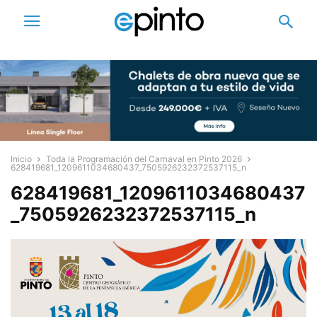
Inicio
Toda la Programación del Carnaval en Pinto 2026
628419681_1209611034680437_7505926232372537115_n
628419681_1209611034680437
_7505926232372537115_n