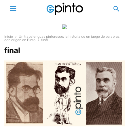
Inicio
Un trabalenguas pintoresco: la historia de un juego de palabras
con origen en Pinto
final
final