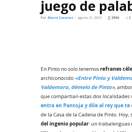
juego de pala
Por
Mario Coronas
-
agosto 21, 2025
2934
0
En Pinto no solo tenemos
refranes cél
archiconocido
«Entre Pinto y Valdem
Valdemoro, démelo de Pinto»
, ambos
que compartían estas dos localidades 
entra en Pantoja y dile al rey que te
de la Casa de la Cadena de Pinto. Hoy,
del ingenio popular
: un trabalenguas q