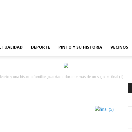
epinto
CTUALIDAD
DEPORTE
PINTO Y SU HISTORIA
VECINOS
alvario y una historia familiar guardada durante más de un siglo
final (1)