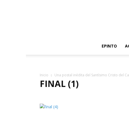
EPINTO
A
Inicio
Una postal inédita del Santísimo Cristo del C
FINAL (1)