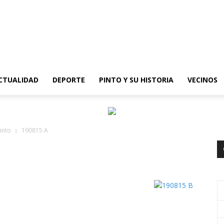
epinto
CTUALIDAD
DEPORTE
PINTO Y SU HISTORIA
VECINOS
into
190815 A