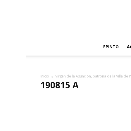
EPINTO
A
Inicio
Virgen de la Asunción, patrona de la Villa de P
190815 A