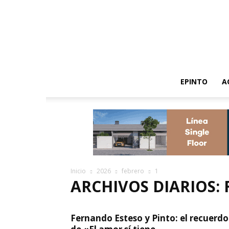
EPINTO
A
Inicio
2026
febrero
1
ARCHIVOS DIARIOS: 
Fernando Esteso y Pinto: el recuerdo