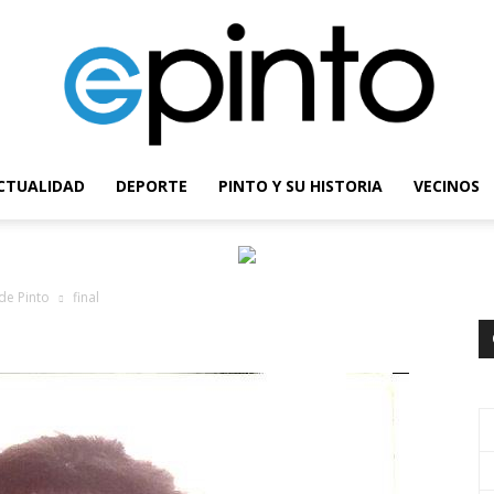
CTUALIDAD
DEPORTE
PINTO Y SU HISTORIA
VECINOS
epinto
de Pinto
final