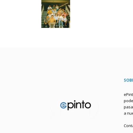
SOB
ePin
podem
pasa 
a nu
Cont