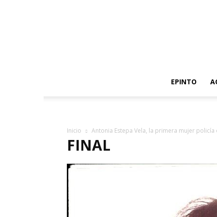
EPINTO
A
Inicio
Antonia Estepa Vela, la primera mujer policía 
FINAL