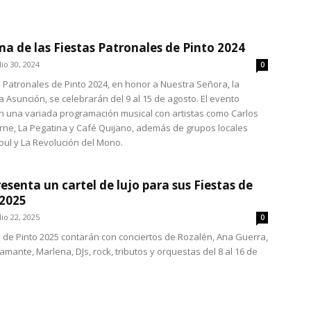
a de las Fiestas Patronales de Pinto 2024
lio 30, 2024
0
s Patronales de Pinto 2024, en honor a Nuestra Señora, la
a Asunción, se celebrarán del 9 al 15 de agosto. El evento
n una variada programación musical con artistas como Carlos
rne, La Pegatina y Café Quijano, además de grupos locales
ul y La Revolución del Mono.
resenta un cartel de lujo para sus Fiestas de
 2025
lio 22, 2025
0
s de Pinto 2025 contarán con conciertos de Rozalén, Ana Guerra,
mante, Marlena, DJs, rock, tributos y orquestas del 8 al 16 de