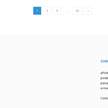
...
1
2
3
22
SOB
ePin
podem
pasa 
a nu
Cont