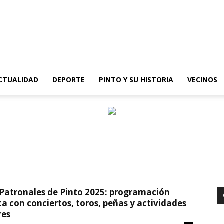
epinto
CTUALIDAD
DEPORTE
PINTO Y SU HISTORIA
VECINOS
 Patronales de Pinto 2025: programación
a con conciertos, toros, peñas y actividades
res