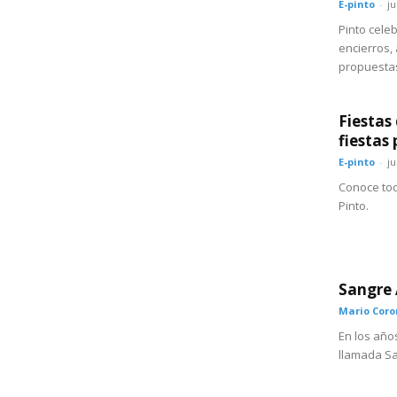
E-pinto
-
ju
Pinto celeb
encierros, 
propuestas
Fiestas
fiestas
E-pinto
-
ju
Conoce tod
Pinto.
Sangre 
Mario Cor
En los año
llamada Sa