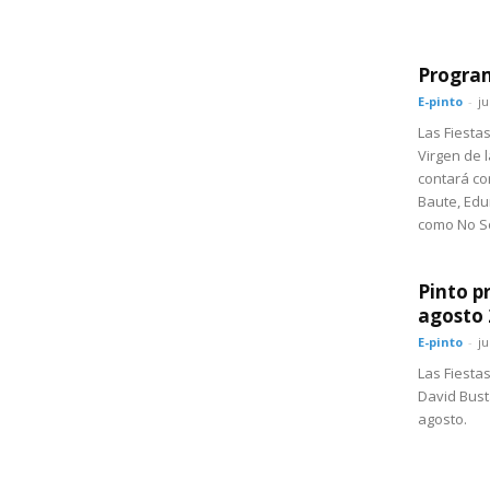
Program
E-pinto
-
ju
Las Fiesta
Virgen de l
contará co
Baute, Edu
como No So
Pinto p
agosto
E-pinto
-
ju
Las Fiesta
David Busta
agosto.