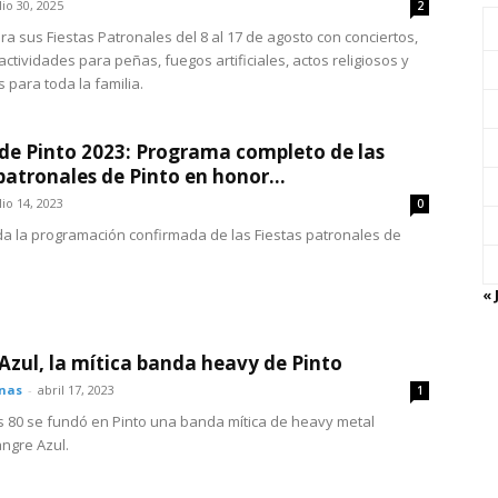
lio 30, 2025
2
ra sus Fiestas Patronales del 8 al 17 de agosto con conciertos,
actividades para peñas, fuegos artificiales, actos religiosos y
 para toda la familia.
 de Pinto 2023: Programa completo de las
 patronales de Pinto en honor...
lio 14, 2023
0
a la programación confirmada de las Fiestas patronales de
« 
Azul, la mítica banda heavy de Pinto
onas
-
abril 17, 2023
1
s 80 se fundó en Pinto una banda mítica de heavy metal
ngre Azul.