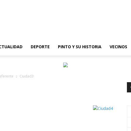
epinto
CTUALIDAD
DEPORTE
PINTO Y SU HISTORIA
VECINOS
referente
Ciudad3