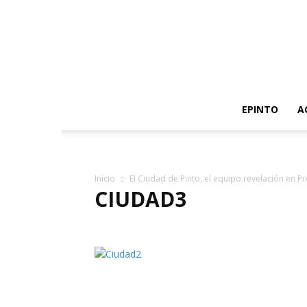
EPINTO
A
Inicio
El Ciudad de Pinto, el equipo revelación en P
CIUDAD3