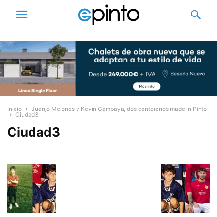
Inicio
Juanjo Melones y Kevin Campaya, dos canteranos made in Pinto
Ciudad3
Ciudad3