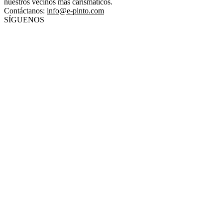
nuestros vecinos más carismáticos.
Contáctanos:
info@e-pinto.com
SÍGUENOS
© 2025 ePinto - Por Grupo Egido