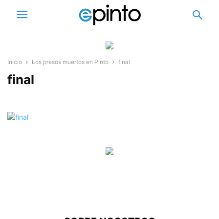
Inicio
Los presos muertos en Pinto
final
final