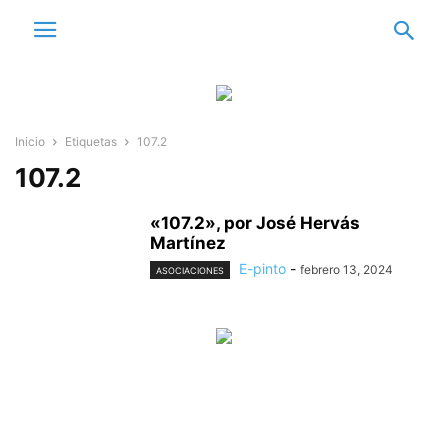
Inicio
Etiquetas
107.2
107.2
«107.2», por José Hervás
Martínez
E-pinto
-
febrero 13, 2024
ASOCIACIONES