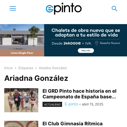
Inicio
Etiquetas
Ariadna González
Ariadna González
El GRD Pinto hace historia en el
Campeonato de España base...
E-pinto
-
abril 15, 2025
ACTUALIDAD
El Club Gimnasia Rítmica