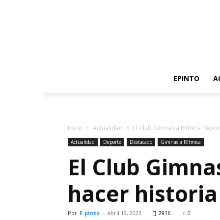
EPINTO
A
Inicio
Actualidad
El Club Gimnasia Rítmica Deport
Actualidad
Deporte
Destacado
Gimnasia Rítmica
El Club Gimna
hacer histori
Por
E-pinto
-
abril 19, 2023
2916
0