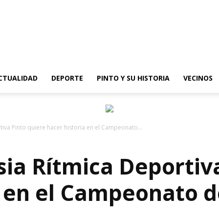
epinto
CTUALIDAD
DEPORTE
PINTO Y SU HISTORIA
VECINOS
iva Pinto quiere hacer historia en el Campeonato...
sia Rítmica Deportiv
a en el Campeonato 