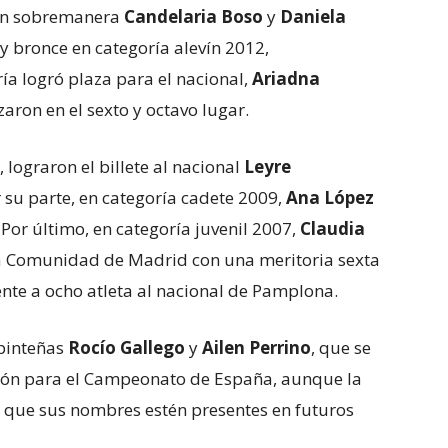
ron sobremanera
Candelaria Boso
y
Daniela
 y bronce en categoría alevín 2012,
a logró plaza para el nacional,
Ariadna
izaron en el sexto y octavo lugar.
 lograron el billete al nacional
Leyre
r su parte, en categoría cadete 2009,
Ana López
or último, en categoría juvenil 2007,
Claudia
 la Comunidad de Madrid con una meritoria sexta
nte a ocho atleta al nacional de Pamplona.
 pinteñas
Rocío Gallego
y
Ailen Perrino
, que se
ación para el Campeonato de España, aunque la
á que sus nombres estén presentes en futuros