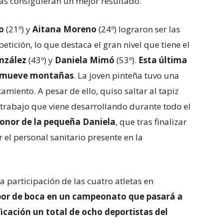
as consiguieran un mejor resultado.
o
(21º) y
Aitana Moreno
(24º) lograron ser las
tición, lo que destaca el gran nivel que tiene el
nzález
(43º) y
Daniela Mimó
(53º).
Esta última
ón mueve montañas
. La joven pinteña tuvo una
tamiento. A pesar de ello, quiso saltar al tapiz
trabajo que viene desarrollando durante todo el
onor de la pequeña Daniela
, que tras finalizar
r el personal sanitario presente en la
 participación de las cuatro atletas en
bor de boca en un campeonato que pasará a
ificación un total de ocho deportistas del