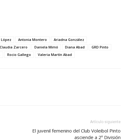
 López
Antonia Montero
Ariadna González
Claudia Zarcero
Daniela Mimó
Diana Abad
GRD Pinto
a
Rocio Gallego
Valeria Martín Abad
Artículo siguiente
El juvenil femenino del Club Voleibol Pinto
asciende a 2º División