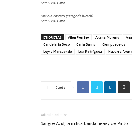
Foto: GRD Pinto.
Claudia Zarcero (categoría juvenil)
Foto: GRD Pinto.
ETIQUETAS
Ailen Perrino
Aitana Moreno
Ana
Candelaria Boso
Carla Barrio
Ciempozuelos
Leyre Morcuende
Lua Rodríguez
Navarra Aren
Cuota
Artículo anterior
Sangre Azul, la mítica banda heavy de Pinto