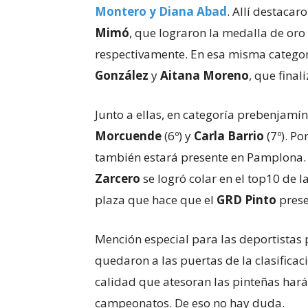
Montero y Diana Abad
. Allí destaca
Mimó
, que lograron la medalla de oro
respectivamente. En esa misma categorí
González
y
Aitana Moreno
, que final
Junto a ellas, en categoría prebenjamín,
Morcuende
(6º) y
Carla Barrio
(7º). Po
también estará presente en Pamplona. P
Zarcero
se logró colar en el top10 de
plaza que hace que el
GRD Pinto
prese
Mención especial para las deportistas
quedaron a las puertas de la clasific
calidad que atesoran las pinteñas har
campeonatos. De eso no hay duda.