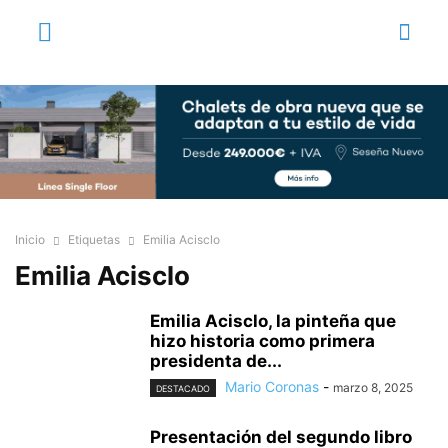
Inicio
Etiquetas
Emilia Acisclo
Emilia Acisclo
Emilia Acisclo, la pinteña que
hizo historia como primera
presidenta de...
Mario Coronas
-
marzo 8, 2025
DESTACADO
Presentación del segundo libro