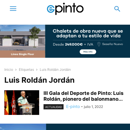
Inicio
Etiquetas
Luis Roldán Jordán
Luis Roldán Jordán
III Gala del Deporte de Pinto: Luis
Roldán, pionero del balonmano...
E-pinto
-
julio 1, 2022
ACTUALIDAD