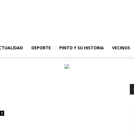
epinto
CTUALIDAD
DEPORTE
PINTO Y SU HISTORIA
VECINOS
0