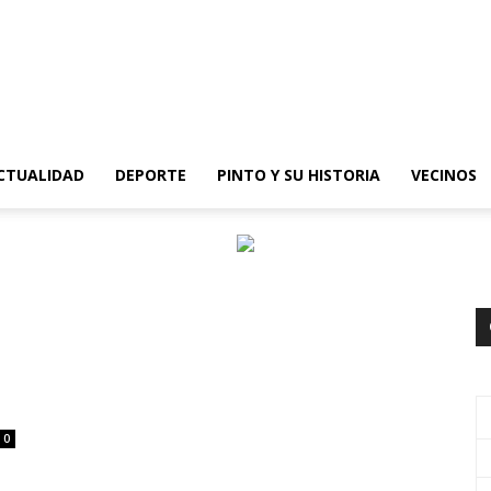
epinto
CTUALIDAD
DEPORTE
PINTO Y SU HISTORIA
VECINOS
0