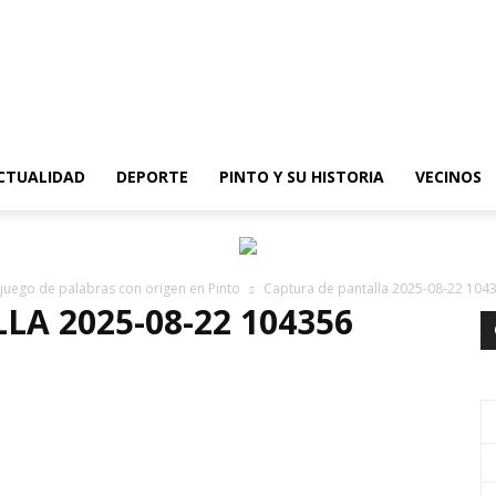
epinto
CTUALIDAD
DEPORTE
PINTO Y SU HISTORIA
VECINOS
 juego de palabras con origen en Pinto
Captura de pantalla 2025-08-22 104
A 2025-08-22 104356