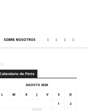
SOBRE NOSOTROS
356
Calendario de Pinto
AGOSTO 2026
L
M
X
J
V
S
D
1
2