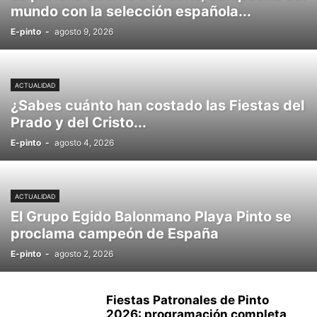
mundo con la selección española...
E-pinto
-
agosto 9, 2026
ACTUALIDAD
¿Sabes cuánto han costado las Fiestas del
Prado y del Cristo...
E-pinto
-
agosto 4, 2026
ACTUALIDAD
El Grupo Egido Balonmano Playa Pinto se
proclama campeón de España
E-pinto
-
agosto 2, 2026
Fiestas Patronales de Pinto
2026: programación completa