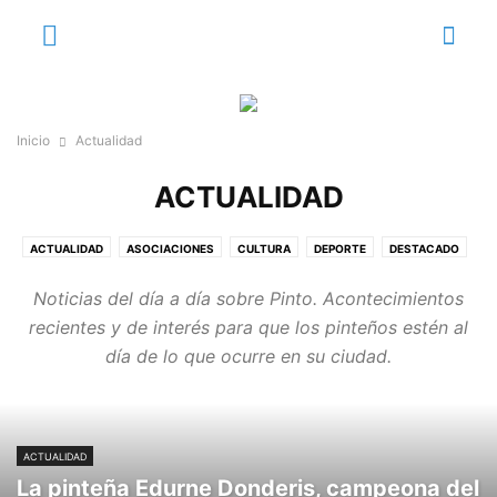
Inicio
Actualidad
ACTUALIDAD
ACTUALIDAD
ASOCIACIONES
CULTURA
DEPORTE
DESTACADO
E
EDITORIAL
EDUCACIÓN
EL RINCÓN DE CUCHILLO
EMPRESAS
Noticias del día a día sobre Pinto. Acontecimientos
ENTORNO Y NATURALEZA
ESTUDIANTES
FEMENINO
GASTRONOMÍA
recientes y de interés para que los pinteños estén al
MEDIO AMBIENTE
PINTO EN CIFRAS
PINTO Y SU HISTORIA
SANIDAD
día de lo que ocurre en su ciudad.
VECINOS
VIDEO REPORTAJES
VOZ INSTITUCIONAL
ACTUALIDAD
La pinteña Edurne Donderis, campeona del