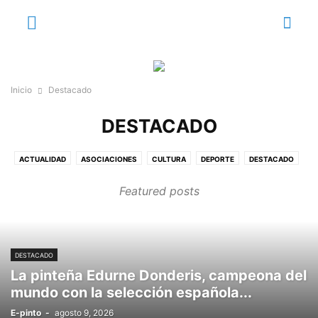
Inicio
Destacado
DESTACADO
ACTUALIDAD
ASOCIACIONES
CULTURA
DEPORTE
DESTACADO
E
EDITORIAL
EDUCACIÓN
EL RINCÓN DE CUCHILLO
EMPRESAS
Featured posts
ENTORNO Y NATURALEZA
ESTUDIANTES
FEMENINO
GASTRONOMÍA
MEDIO AMBIENTE
PINTO EN CIFRAS
PINTO Y SU HISTORIA
SANIDAD
VECINOS
VIDEO REPORTAJES
VOZ INSTITUCIONAL
DESTACADO
La pinteña Edurne Donderis, campeona del
mundo con la selección española...
E-pinto
-
agosto 9, 2026