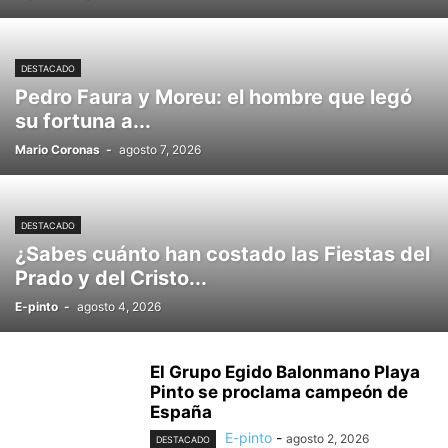
DESTACADO
Pedro Faura y Moreu: el hombre que legó
su fortuna a...
Mario Coronas
-
agosto 7, 2026
DESTACADO
¿Sabes cuánto han costado las Fiestas del
Prado y del Cristo...
E-pinto
-
agosto 4, 2026
El Grupo Egido Balonmano Playa
Pinto se proclama campeón de
España
E-pinto
-
agosto 2, 2026
DESTACADO