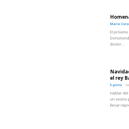
Homena
Mario Cor
El próximo
Dorismond.
doctor...
Navidad
el rey B
E-pinto
-
n
Hablar del
un vecino 
llevar rep