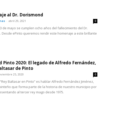
je al Dr. Dorismond
onas
-
abril 29, 2021
0
 3 de mayo se cumplen ocho años del fallecimiento del Dr.
 Desde ePinto queremos rendir este homenaje a este brillante
 Pinto 2020: El legado de Alfredo Fernández,
altasar de Pinto
oviembre 25, 2020
0
 “Rey Baltasar en Pinto” es hablar Alfredo Fernández Jiménez,
pinteño que forma parte de la historia de nuestro municipio por
resentando al tercer rey mago desde 1975.