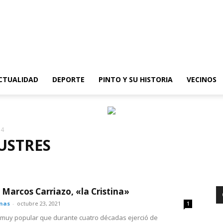
epinto
CTUALIDAD
DEPORTE
PINTO Y SU HISTORIA
VECINOS
 4
USTRES
IENTES
PXM
a Marcos Carriazo, «la Cristina»
onas
-
octubre 23, 2021
1
muy popular que durante cuatro décadas ejerció de