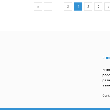
...
1
3
4
5
6
SOB
ePin
podem
pasa 
a nu
Cont