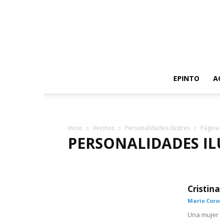
EPINTO
A
Inicio
Vecinos
Personalidades ilustres
Página
PERSONALIDADES IL
PERSONALIDADES ILUSTRES
PINTEÑOS SOBRESAL
Cristin
Mario Cor
Una mujer 