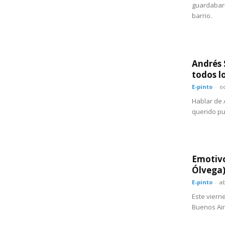
guardabarr
barrio.
Andrés 
todos l
E-pinto
-
oc
Hablar de 
querido pue
Emotivo
Ólvega)
E-pinto
-
ab
Este vierne
Buenos Aire