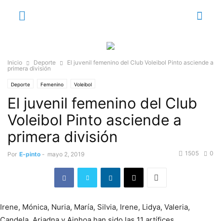
Inicio
Deporte
El juvenil femenino del Club Voleibol Pinto asciende a
primera división
Deporte
Femenino
Voleibol
El juvenil femenino del Club
Voleibol Pinto asciende a
primera división
1505
0
Por
E-pinto
-
mayo 2, 2019
Irene, Mónica, Nuria, María, Silvia, Irene, Lidya, Valeria,
Candela, Ariadna y Ainhoa han sido las 11 artífices,