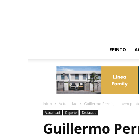
EPINTO
A
Inicio
Actualidad
Guillermo Pernía, el joven pilot
Actualidad
Deporte
Destacado
Guillermo Pern