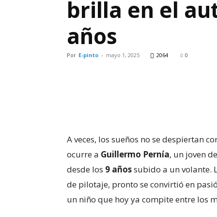
brilla en el a
años
Por
E-pinto
-
mayo 1, 2025
2064
0
A veces, los sueños no se despiertan con
ocurre a
Guillermo Pernía
, un joven d
desde los
9 años
subido a un volante.
de pilotaje, pronto se convirtió en pasi
un niño que hoy ya compite entre los 