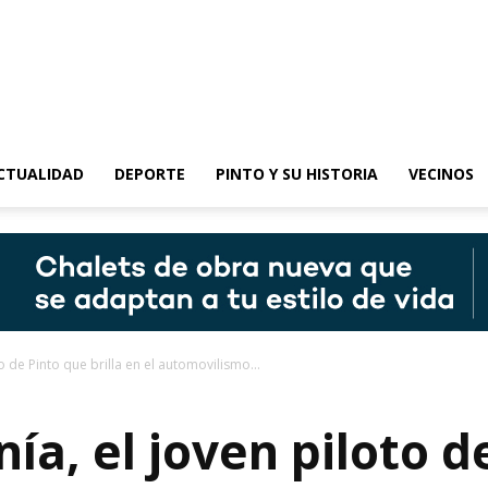
epinto
CTUALIDAD
DEPORTE
PINTO Y SU HISTORIA
VECINOS
o de Pinto que brilla en el automovilismo...
ía, el joven piloto d