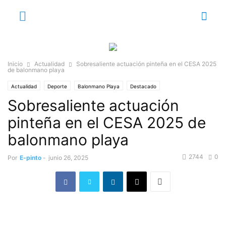
Inicio
Actualidad
Sobresaliente actuación pinteña en el CESA 2025
de balonmano playa
Actualidad
Deporte
Balonmano Playa
Destacado
Sobresaliente actuación
pinteña en el CESA 2025 de
balonmano playa
2744
0
Por
E-pinto
-
junio 26, 2025