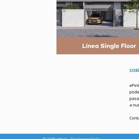
SOB
ePin
podem
pasa 
a nu
Cont