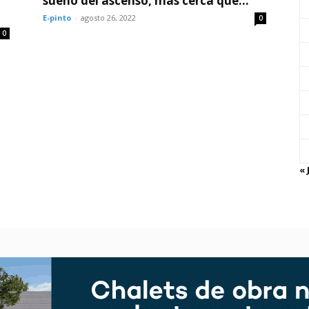
sueño del ascenso, más cerca que...
E-pinto
-
agosto 26, 2022
0
0
« 