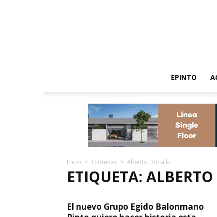
EPINTO
A
Inicio
Etiquetas
Alberto Donallo
ETIQUETA: ALBERT
El nuevo Grupo Egido Balonmano