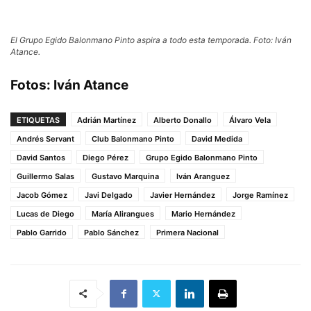
El Grupo Egido Balonmano Pinto aspira a todo esta temporada. Foto: Iván
Atance.
Fotos: Iván Atance
ETIQUETAS
Adrián Martínez
Alberto Donallo
Álvaro Vela
Andrés Servant
Club Balonmano Pinto
David Medida
David Santos
Diego Pérez
Grupo Egido Balonmano Pinto
Guillermo Salas
Gustavo Marquina
Iván Aranguez
Jacob Gómez
Javi Delgado
Javier Hernández
Jorge Ramínez
Lucas de Diego
María Alirangues
Mario Hernández
Pablo Garrido
Pablo Sánchez
Primera Nacional