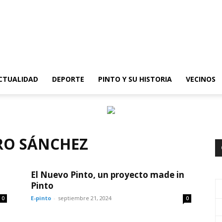
epinto
CTUALIDAD
DEPORTE
PINTO Y SU HISTORIA
VECINOS
RO SÁNCHEZ
El Nuevo Pinto, un proyecto made in
Pinto
E-pinto
-
septiembre 21, 2024
0
0