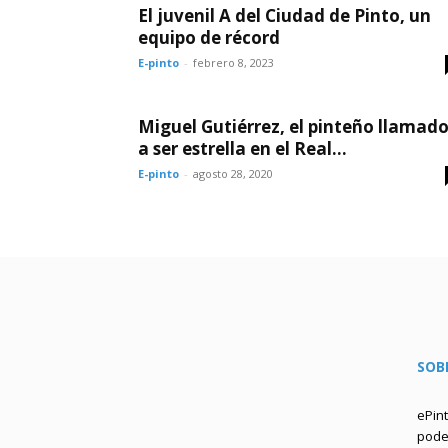
El juvenil A del Ciudad de Pinto, un
equipo de récord
E-pinto
-
febrero 8, 2023
Miguel Gutiérrez, el pinteño llamad
a ser estrella en el Real...
E-pinto
-
agosto 28, 2020
SOB
ePin
podem