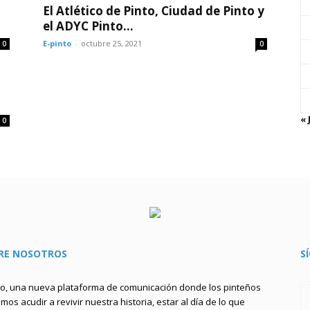
El Atlético de Pinto, Ciudad de Pinto y
el ADYC Pinto...
E-pinto
-
octubre 25, 2021
0
0
o
« 
0
RE NOSOTROS
S
to, una nueva plataforma de comunicación donde los pinteños
os acudir a revivir nuestra historia, estar al día de lo que