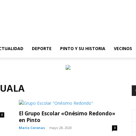
epinto
CTUALIDAD
DEPORTE
PINTO Y SU HISTORIA
VECINOS
CUALA
El Grupo Escolar «Onésimo Redondo»
0
en Pinto
Mario Coronas
-
mayo 28, 2020
0