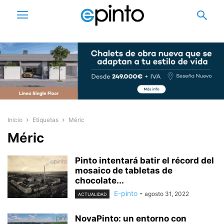
Inicio
Etiquetas
Méric
Méric
Pinto intentará batir el récord del
mosaico de tabletas de
chocolate...
E-pinto
-
agosto 31, 2022
ACTUALIDAD
NovaPinto: un entorno con