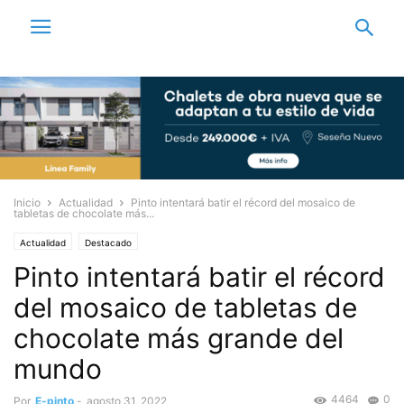
Inicio
Actualidad
Pinto intentará batir el récord del mosaico de
tabletas de chocolate más...
Actualidad
Destacado
Pinto intentará batir el récord
del mosaico de tabletas de
chocolate más grande del
mundo
4464
0
Por
E-pinto
-
agosto 31, 2022