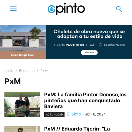
Inicio
Etiquetas
PxM
PxM
PxM: La familia Pintor Donoso,los
pinteños que han conquistado
Baviera
E-pinto
-
abril 8, 2024
ACTUALIDAD
PxM // Eduardo Tijerín: “La