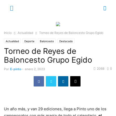
Inicio
Actualidad
Torneo de Reyes de Baloncesto Grupo Egido
Actualidad
Deporte
Baloncesto
Destacado
Torneo de Reyes de
Baloncesto Grupo Egido
2068
0
Por
E-pinto
-
enero 2, 2023
Un año más, y van 29 ediciones, llega a Pinto uno de los
campeonatos con más magia de todo el calendario,
el