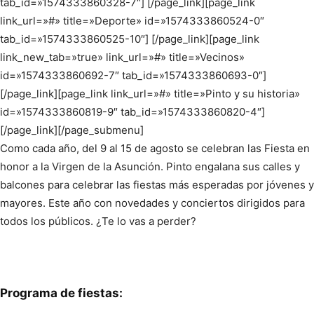
tab_id=»1574333860328-7″] [/page_link][page_link
link_url=»#» title=»Deporte» id=»1574333860524-0″
tab_id=»1574333860525-10″] [/page_link][page_link
link_new_tab=»true» link_url=»#» title=»Vecinos»
id=»1574333860692-7″ tab_id=»1574333860693-0″]
[/page_link][page_link link_url=»#» title=»Pinto y su historia»
id=»1574333860819-9″ tab_id=»1574333860820-4″]
[/page_link][/page_submenu]
Como cada año, del 9 al 15 de agosto se celebran las Fiesta en
honor a la Virgen de la Asunción. Pinto engalana sus calles y
balcones para celebrar las fiestas más esperadas por jóvenes y
mayores. Este año con novedades y conciertos dirigidos para
todos los públicos. ¿Te lo vas a perder?
Programa de fiestas: