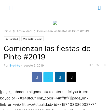
Inicio
Actualidad
Comienzan las fiestas de Pinto #2019
Actualidad
Voz institucional
Comienzan las fiestas de
Pinto #2019
1365
0
Por
E-pinto
-
agosto 9, 2019
[page_submenu alignment=»center» sticky=»true»
bg_color=»#348fc8″ link_color=»#ffffff»][page_link
link_url=»#» title=»Actualidad» id=»1574333860327-7″