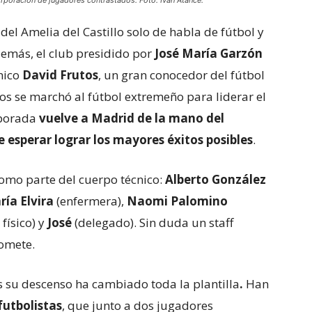
orporación de jugadores contrastados. Foto: Iván Atance.
del Amelia del Castillo solo de habla de fútbol y
Además, el club presidido por
José María Garzón
cnico
David Frutos
, un gran conocedor del fútbol
s se marchó al fútbol extremeño para liderar el
mporada
vuelve a Madrid de la mano del
ue esperar lograr los mayores éxitos posibles
.
como parte del cuerpo técnico:
Alberto González
ía Elvira
(enfermera),
Naomi Palomino
físico) y
José
(delegado). Sin duda un staff
romete.
ras su descenso ha cambiado toda la plantilla
.
Han
futbolistas
, que junto a dos jugadores