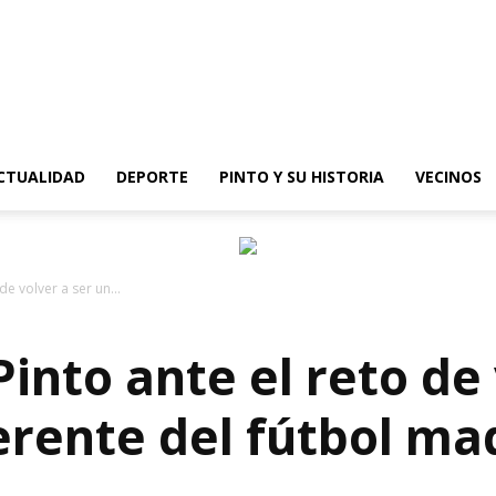
epinto
CTUALIDAD
DEPORTE
PINTO Y SU HISTORIA
VECINOS
de volver a ser un...
Pinto ante el reto de
erente del fútbol ma