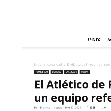
EPINTO
A
Inicio
Actualidad
El Atlético de Pinto ante el reto 
Actualidad
Deporte
Destacado
Fútbol
El Atlético de 
un equipo ref
Por
E-pinto
-
septiembre 20, 2024
2358
0