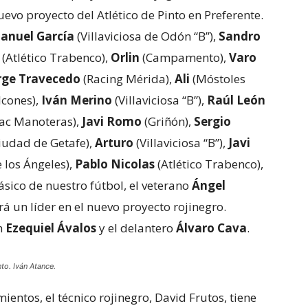
uevo proyecto del Atlético de Pinto en Preferente.
anuel García
(Villaviciosa de Odón “B”),
Sandro
(Atlético Trabenco),
Orlin
(Campamento),
Varo
rge Travecedo
(Racing Mérida),
Ali
(Móstoles
lcones),
Iván Merino
(Villaviciosa “B”),
Raúl León
ac Manoteras),
Javi Romo
(Griñón),
Sergio
iudad de Getafe),
Arturo
(Villaviciosa “B”),
Javi
 los Ángeles),
Pablo Nicolas
(Atlético Trabenco),
ásico de nuestro fútbol, el veterano
Ángel
á un líder en el nuevo proyecto rojinegro.
n
Ezequiel Ávalos
y el delantero
Álvaro Cava
.
nto. Iván Atance.
ntos, el técnico rojinegro, David Frutos, tiene