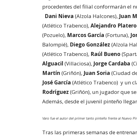
procedentes del filial conformarán el n
Dani Nieva
(Alzola Halcones),
Juan M
(Atlético Trabenco),
Alejandro Platero
(Pozuelo),
Marcos García
(Fortuna),
Jo
Balompié),
Diego González
(Alzola Ha
(Atlético Trabenco),
Raúl Bueno
(Spart
Alguacil
(Villaciosa),
Jorge Cardaba
(C
Martín
(Griñón),
Juan Soria
(Ciudad de
José García
(Atlético Trabenco) y un cl
Rodríguez
(Griñón), un jugador que ser
Además, desde el juvenil pinteño llega
Varo fue el autor del primer tanto pinteño frente al Nuevo Pi
Tras las primeras semanas de entrenamie