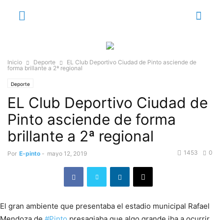
Inicio
Deporte
EL Club Deportivo Ciudad de Pinto asciende de
forma brillante a 2ª regional
Deporte
EL Club Deportivo Ciudad de
Pinto asciende de forma
brillante a 2ª regional
1453
0
Por
E-pinto
-
mayo 12, 2019
El gran ambiente que presentaba el estadio municipal Rafael
Mendoza de
#
Pinto
presagiaba que algo grande iba a ocurrir