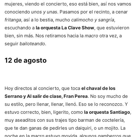
mujeres, viendo el concierto, eso está bien, así nos vamos
conociendo
unos y unas
. Pasamos por el recinto, a cenar
fritanga
, así a lo bestia, mucho
calimocho y sangría
,
escuchando a
la orquesta La Clave Show
, que estuvieron
bien, sin más. Nos retiramos hacia la
macro
otra vez, a
seguir
bailoteando
.
12 de agosto
Hoy directos al concierto, que toca
el chaval de los
Serrano y Al salir de clase, Fran Perea
. No soy mucho de
su estilo, pero llenar, llenar, llenó. Eso se lo reconozco. Y
estuvo correcto, bien, ligerito, como
la orquesta Santiago
,
muy aseaditos con sus trajes tipo barman de coctelería,
que te dan ganas de pedirles un daiquiri, o un mojito. La
noche en la
macro
estuvo movida, algunos gamberros que