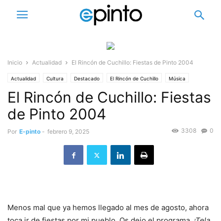
Inicio
Actualidad
El Rincón de Cuchillo: Fiestas de Pinto 2004
Actualidad
Cultura
Destacado
El Rincón de Cuchillo
Música
El Rincón de Cuchillo: Fiestas
de Pinto 2004
3308
0
Por
E-pinto
-
febrero 9, 2025
Menos mal que ya hemos llegado al mes de agosto, ahora
toca ir de fiestas por mi pueblo. Os dejo el programa.
¡Tela