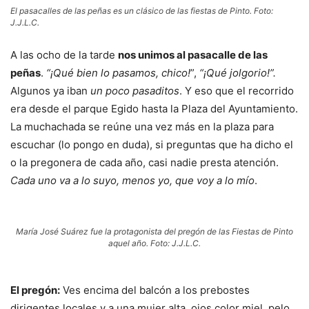
El pasacalles de las peñas es un clásico de las fiestas de Pinto. Foto:
J.J.L.C.
A las ocho de la tarde
nos unimos al pasacalle de las
peñas
.
“¡Qué bien lo pasamos, chico!
”,
“¡Qué jolgorio!”.
Algunos ya iban
un poco pasaditos
. Y eso que el recorrido
era desde el parque Egido hasta la Plaza del Ayuntamiento.
La muchachada se reúne una vez más en la plaza para
escuchar (lo pongo en duda), si preguntas que ha dicho el
o la pregonera de cada año, casi nadie presta atención.
Cada uno va a lo suyo, menos yo, que voy a lo mío
.
María José Suárez fue la protagonista del pregón de las Fiestas de Pinto
aquel año. Foto: J.J.L.C.
El pregón:
Ves encima del balcón a los prebostes
dirigentes locales y a una mujer alta, ojos color miel, pelo