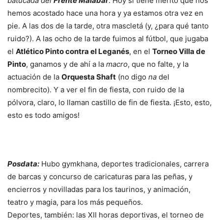
batucada del
Frente Malabar
. Hoy si tiene mérito que nos
hemos acostado hace una hora y ya estamos otra vez en
pie. A las dos de la tarde, otra mascletá (y, ¿para qué tanto
ruido?). A las ocho de la tarde fuimos al fútbol, que jugaba
el
Atlético Pinto contra el Leganés
, en el
Torneo Villa de
Pinto
, ganamos y de ahí a la
macro
, que no falte, y la
actuación de la
Orquesta Shaft
(no digo
na
del
nombrecito). Y a ver el fin de fiesta, con ruido de la
pólvora, claro, lo llaman castillo de fin de fiesta. ¡Esto, esto,
esto es todo amigos!
Posdata:
Hubo gymkhana, deportes tradicionales, carrera
de barcas y concurso de caricaturas para las peñas, y
encierros y novilladas para los taurinos, y animación,
teatro y magia, para los más pequeños.
Deportes, también: las XII horas deportivas, el torneo de