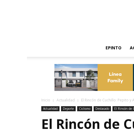
EPINTO
A
Inicio
Actualidad
El Rincón de Cuchillo: Pepito y 
Actualidad
Deporte
Ciclismo
Destacado
El Rincón de 
El Rincón de C