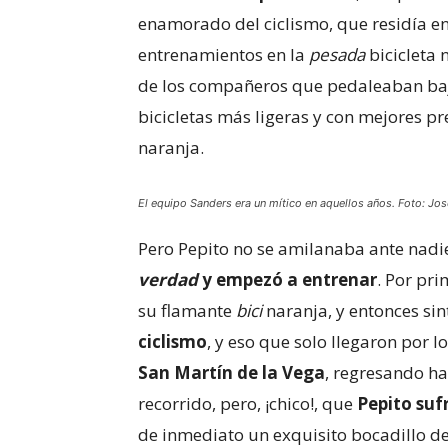
enamorado del ciclismo, que residía en 
entrenamientos en la
pesada
bicicleta 
de los compañeros que pedaleaban bajo
bicicletas más ligeras y con mejores 
naranja.
El equipo Sanders era un mítico en aquellos años. Foto: Jos
Pero Pepito no se amilanaba ante nadi
verdad
y empezó a entrenar
. Por pri
su flamante
bici
naranja, y entonces sin
ciclismo
, y eso que solo llegaron por l
San Martín de la Vega
, regresando ha
recorrido, pero, ¡chico!, que
Pepito sufr
de inmediato un exquisito bocadillo d