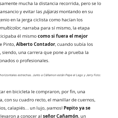
isamente mucha la distancia recorrida, pero se lo
ansancio y evitar las
pájaras
montando en su
enio en la jerga ciclista como hacían los
multicolor
, narraba para sí mismo, la etapa
rticipaba él mismo
como si fuera el mejor
e Pinto,
Alberto Contador
, cuando subía los
, siendo, una carrera que pone a prueba la
cionados o profesionales.
 horizontales estrechas. Junto a Cáñamon están Pepe el Lego y Jerry Foto:
r en bicicleta le compraron, por fin, una
ja, con su cuadro recto, el manillar de cuernos,
ios, calapiés… un lujo, ¡vamos!
Pepito ya se
 llevaron a conocer al
señor Cañamón
, un