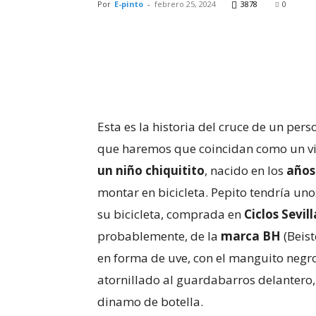
Por
E-pinto
-
febrero 25, 2024
3878
0
Esta es la historia del cruce de un pers
que haremos que coincidan como un via
un niño chiquitito
, nacido en los
años
montar en bicicleta. Pepito tendría uno
su bicicleta, comprada en
Ciclos Sevill
probablemente, de la
marca BH
(Beist
en forma de uve, con el manguito negro 
atornillado al guardabarros delantero
dinamo de botella.