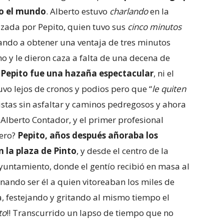
do el mundo
. Alberto estuvo
charlando
en la
nizada por Pepito, quien tuvo sus
cinco minutos
egando a obtener una ventaja de tres minutos
mo y le dieron caza a falta de una decena de
a
Pepito fue una hazaña espectacular
, ni el
tuvo lejos de cronos y podios pero que “
le quiten
pistas sin asfaltar y caminos pedregosos y ahora
 Alberto Contador, y el primer profesional
iero?
Pepito, años después añoraba los
 la plaza de Pinto
, y desde el centro de la
ayuntamiento, donde el gentío recibió en masa al
nando ser él a quien vitoreaban los miles de
, festejando y gritando al mismo tiempo el
to
!! Transcurrido un lapso de tiempo que no