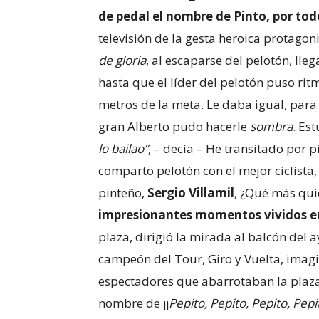
de pedal el nombre de Pinto, por to
televisión de la gesta heroica protago
de gloria
, al escaparse del pelotón, ll
hasta que el líder del pelotón puso rit
metros de la meta. Le daba igual, par
gran Alberto pudo hacerle
sombra
. Es
lo bailao”
, – decía – He transitado por 
comparto pelotón con el mejor ciclista,
pinteño,
Sergio Villamil
, ¿Qué más qu
impresionantes momentos vividos en
plaza, dirigió la mirada al balcón del 
campeón del Tour, Giro y Vuelta, imagi
espectadores que abarrotaban la plaza
nombre de ¡¡
Pepito, Pepito, Pepito, Pepi