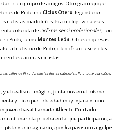
ndaron un grupo de amigos. Otro gran equipo
eteras de Pinto era
Ciclos Otero
, legendario
os ciclistas madrileños. Era un lujo ver a esos
imenta colorida de
ciclistas semi profesionales
, con
 en Pinto, como
Montes León
. Otras empresas
lor al ciclismo de Pinto, identificándose en los
n en las carreras ciclistas.
 las calles de Pinto durante las fiestas patronales. Foto: José Juan López
z
, y el realismo mágico, juntamos en el mismo
henta y pico (pero de edad muy lejana el uno
 un joven chaval llamado
Alberto Contador
.
ron ni una sola prueba en la que participaron, a
r
, pistolero imaginario, que
ha paseado a golpe