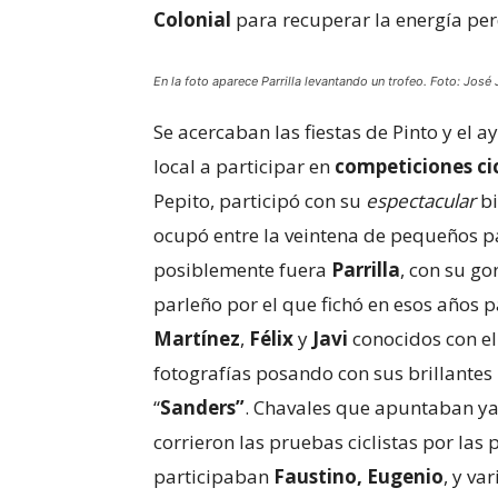
Colonial
para recuperar la energía pe
En la foto aparece Parrilla levantando un trofeo. Foto: José
Se acercaban las fiestas de Pinto y el 
local a participar en
competiciones ci
Pepito, participó con su
espectacular
bi
ocupó entre la veintena de pequeños p
posiblemente fuera
Parrilla
, con su go
parleño por el que fichó en esos años 
Martínez
,
Félix
y
Javi
conocidos con e
fotografías posando con sus brillantes
“
Sanders”
. Chavales que apuntaban ya,
corrieron las pruebas ciclistas por las p
participaban
Faustino, Eugenio
, y va