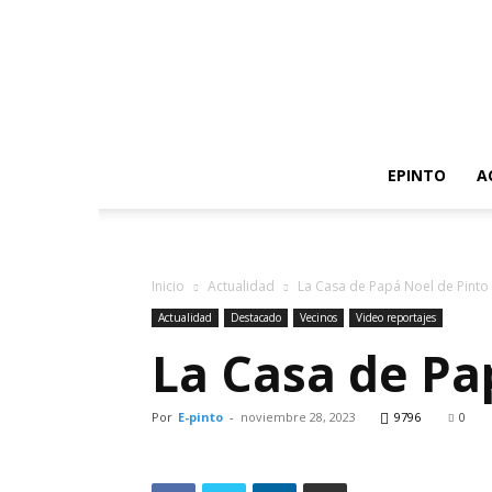
EPINTO
A
Inicio
Actualidad
La Casa de Papá Noel de Pinto
Actualidad
Destacado
Vecinos
Video reportajes
La Casa de Pa
Por
E-pinto
-
noviembre 28, 2023
9796
0