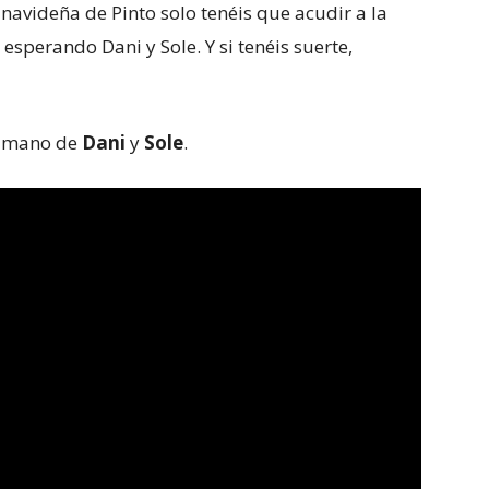
 navideña de Pinto solo tenéis que acudir a la
n esperando Dani y Sole. Y si tenéis suerte,
a mano de
Dani
y
Sole
.