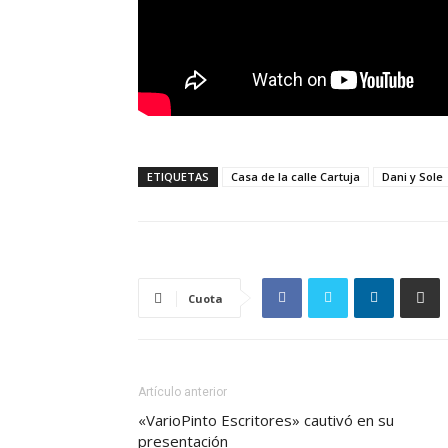
ETIQUETAS
Casa de la calle Cartuja
Dani y Sole
Cuota
Artículo anterior
«VarioPinto Escritores» cautivó en su
presentación