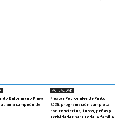
D
ACTUALIDAD
Egido Balonmano Playa
Fiestas Patronales de Pinto
proclama campeón de
2026: programación completa
con conciertos, toros, peñas y
actividades para toda la familia