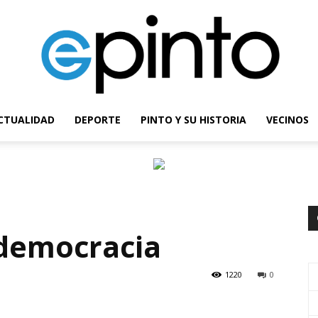
CTUALIDAD
DEPORTE
PINTO Y SU HISTORIA
VECINOS
epinto
 democracia
1220
0