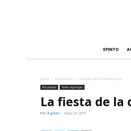
EPINTO
A
Inicio
Actualidad
La fiesta de la democracia
Actualidad
Video reportajes
La fiesta de la
Por
E-pinto
-
mayo 25, 2019