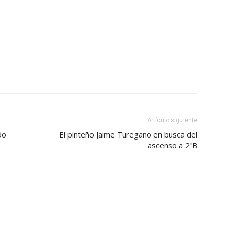
Artículo siguiente
do
El pinteño Jaime Turegano en busca del
ascenso a 2ºB