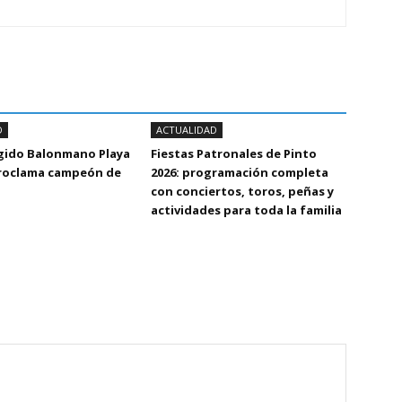
D
ACTUALIDAD
Egido Balonmano Playa
Fiestas Patronales de Pinto
proclama campeón de
2026: programación completa
con conciertos, toros, peñas y
actividades para toda la familia