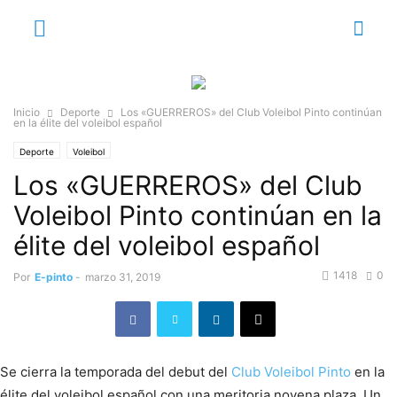
Inicio
Deporte
Los «GUERREROS» del Club Voleibol Pinto continúan
en la élite del voleibol español
Deporte
Voleibol
Los «GUERREROS» del Club
Voleibol Pinto continúan en la
élite del voleibol español
1418
0
Por
E-pinto
-
marzo 31, 2019
Se cierra la temporada del debut del
Club Voleibol Pinto
en la
élite del voleibol español con una meritoria novena plaza. Un